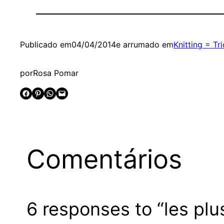
Publicado em
04/04/2014
e arrumado em
Knitting = Tr
por
Rosa Pomar
Share on Facebook
Share on Pinterest
Share on WhatsApp
Email this Page
Comentários
6 responses to “les pl