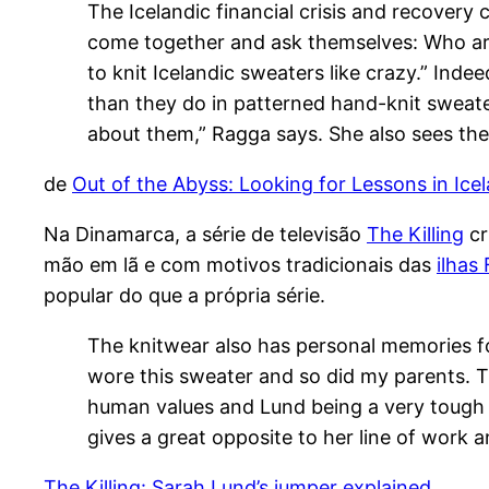
The Icelandic financial crisis and recovery
come together and ask themselves: Who are
to knit Icelandic sweaters like crazy.” Ind
than they do in patterned hand-knit sweate
about them,” Ragga says. She also sees them
de
Out of the Abyss: Looking for Lessons in Ice
Na Dinamarca, a série de televisão
The Killing
cr
mão em lã e com motivos tradicionais das
ilhas
popular do que a própria série.
The knitwear also has personal memories fo
wore this sweater and so did my parents. T
human values and Lund being a very tough cl
gives a great opposite to her line of work a
The Killing: Sarah Lund’s jumper explained