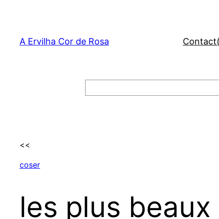
Skip
to
content
A Ervilha Cor de Rosa
Contact
Search
<<
coser
les plus beau