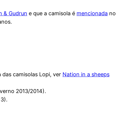
n & Gudrun
e que a camisola é
mencionada
no
anos.
a das camisolas Lopi, ver
Nation in a sheeps
verno 2013/2014).
3).