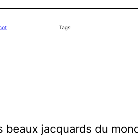
icot
Tags:
us beaux jacquards du mon