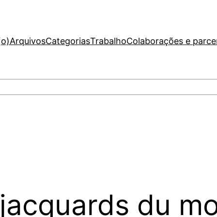
(o)
Arquivos
Categorias
Trabalho
Colaborações e parce
x jacquards du m