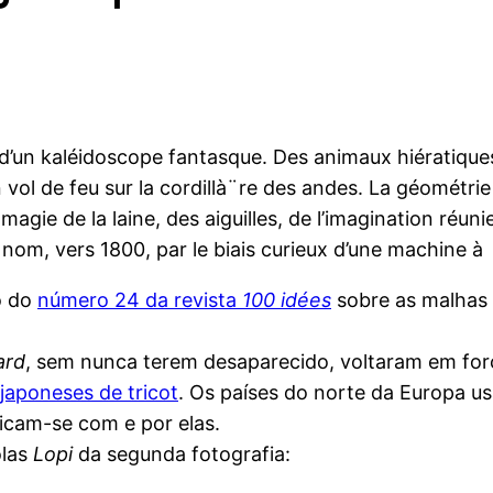
 d’un kaléidoscope fantasque. Des animaux hiératiques
ol de feu sur la cordillà¨re des andes. La géométrie se
magie de la laine, des aiguilles, de l’imagination réuni
nom, vers 1800, par le biais curieux d’une machine à 
o do
número 24 da revista
100 idées
sobre as malhas 
ard
, sem nunca terem desaparecido, voltaram em forç
 japoneses de tricot
. Os países do norte da Europa 
ificam-se com e por elas.
olas
Lopi
da segunda fotografia: