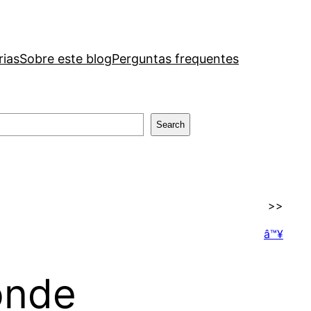
rias
Sobre este blog
Perguntas frequentes
Search
>>
â™¥
onde