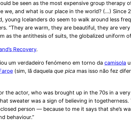
 could be seen as the most expensive group therapy of 
 we, and what is our place in the world? (…) Since 
eed, young Icelanders do seem to walk around less fre
rs. “They are warm, they are beautiful, they are very
 as the antithesis of suits, the globalized uniform o
land’s Recovery
.
iou um verdadeiro fenómeno em torno da
camisola
u
 Faroe
(sim, lã daquela
que pica
mas isso não fez dife
r the actor, who was brought up in the 70s in a very
hat sweater was a sign of believing in togetherness. 
osed person — because to me it says that she’s wantin
nd behaviour.”