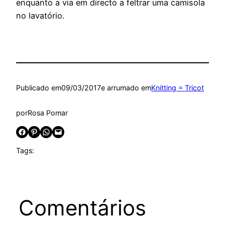
enquanto a via em directo a feltrar uma camisola
no lavatório.
Publicado em
09/03/2017
e arrumado em
Knitting = Tricot
por
Rosa Pomar
Share on Facebook
Share on Pinterest
Share on WhatsApp
Email this Page
Tags:
Comentários