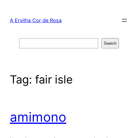
Skip
to
A Ervilha Cor de Rosa
content
Search
Search
Tag:
fair isle
amimono