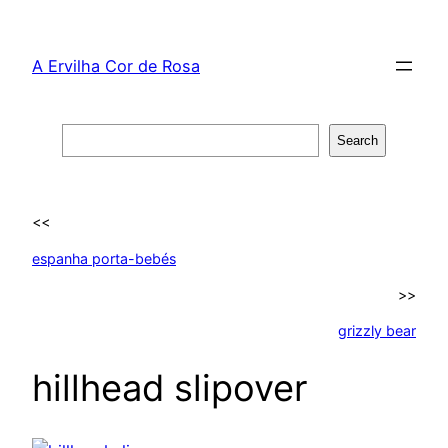
Skip
to
A Ervilha Cor de Rosa
content
Search
Search
<<
espanha porta-bebés
>>
grizzly bear
hillhead slipover