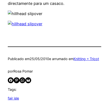
directamente para um casaco.
Publicado em
25/05/2010
e arrumado em
Knitting = Tricot
por
Rosa Pomar
Share on Facebook
Share on Pinterest
Share on WhatsApp
Email this Page
Tags:
fair isle