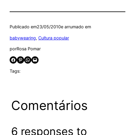
Publicado em
23/05/2010
e arrumado em
babywearing
, 
Cultura popular
por
Rosa Pomar
Share on Facebook
Share on Pinterest
Share on WhatsApp
Email this Page
Tags:
Comentários
6 responses to