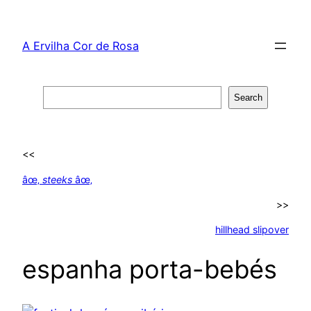
Skip
to
A Ervilha Cor de Rosa
content
Search
Search
<<
âœ‚
steeks
âœ‚
>>
hillhead slipover
espanha porta-bebés