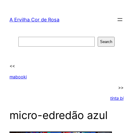
Skip
to
A Ervilha Cor de Rosa
content
Search
Search
<<
mabooki
>>
tinta bi
micro-edredão azul