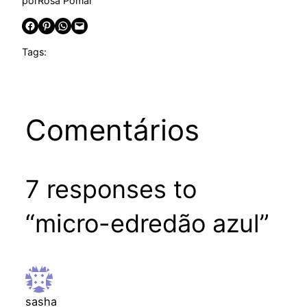
por
Rosa Pomar
Share on Facebook
Share on Pinterest
Share on WhatsApp
Email this Page
Tags:
Comentários
7 responses to
“micro-edredão azul”
sasha