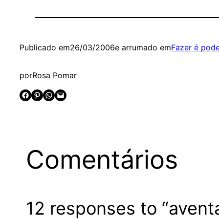
Publicado em
26/03/2006
e arrumado em
Fazer é pode
por
Rosa Pomar
Share on Facebook
Share on Pinterest
Share on WhatsApp
Email this Page
Comentários
12 responses to “avent