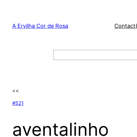
Skip
to
content
A Ervilha Cor de Rosa
Contact
Search
<<
#521
aventalinho