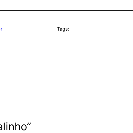
r
Tags:
alinho”