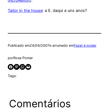
microRevolt
).
Tailor in the house
: a E. daqui a uns anos?
Publicado em
24/04/2007
e arrumado em
Fazer é poder
por
Rosa Pomar
Share on Facebook
Share on Pinterest
Share on WhatsApp
Email this Page
Tags:
Comentários