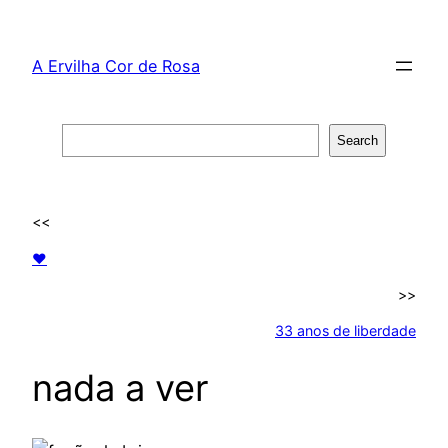
Skip
to
A Ervilha Cor de Rosa
content
Search
Search
<<
♥
>>
33 anos de liberdade
nada a ver