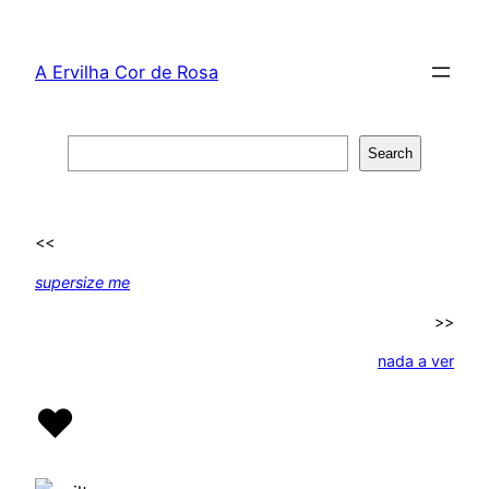
Skip
to
A Ervilha Cor de Rosa
content
Search
Search
<<
supersize me
>>
nada a ver
♥