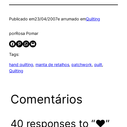
Publicado em
23/04/2007
e arrumado em
Quilting
por
Rosa Pomar
Share on Facebook
Share on Pinterest
Share on WhatsApp
Email this Page
Tags:
hand quilting
, 
manta de retalhos
, 
patchwork
, 
quilt
, 
Quilting
Comentários
40 responses to “♥”