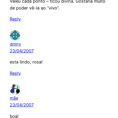
Valeu cada ponto – ficou divina. Gostaria muito
de poder vê-la ao “vivo”.
Reply
dmny
23/04/2007
esta lindo, rosa!
Reply
mãe
23/04/2007
boa!