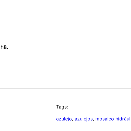
nhã.
Tags:
azulejo
, 
azulejos
, 
mosaico hidrául