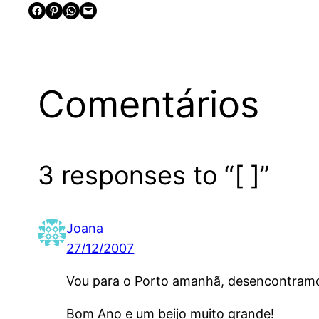
Share on Facebook
Share on Pinterest
Share on WhatsApp
Email this Page
Comentários
3 responses to “[ ]”
Joana
27/12/2007
Vou para o Porto amanhã, desencontramo
Bom Ano e um beijo muito grande!