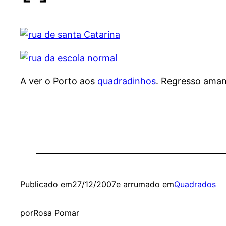
A ver o Porto aos
quadradinhos
. Regresso ama
Publicado em
27/12/2007
e arrumado em
Quadrados
por
Rosa Pomar