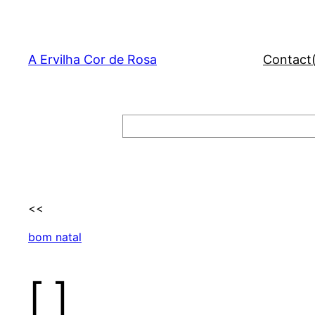
Skip
to
content
A Ervilha Cor de Rosa
Contact
Search
<<
bom natal
[ ]