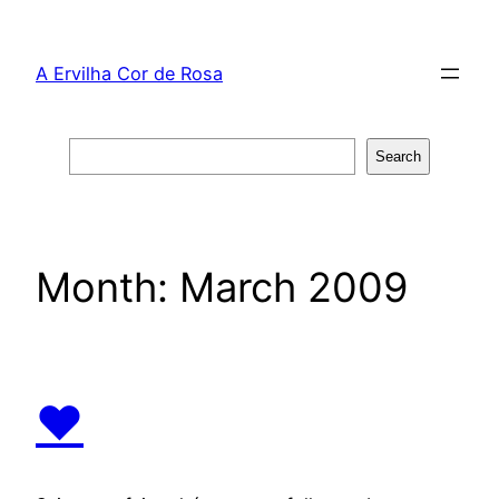
Skip
to
A Ervilha Cor de Rosa
content
Search
Search
Month:
March 2009
♥