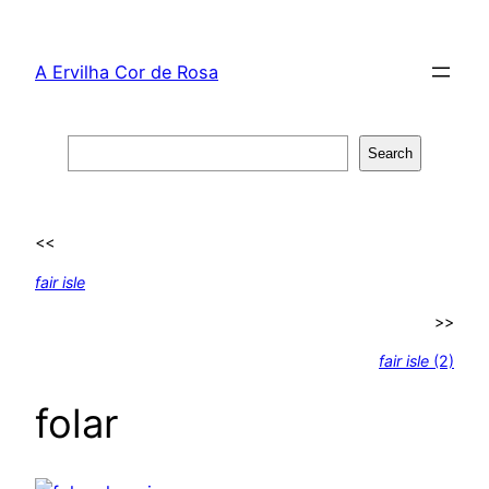
Skip
to
A Ervilha Cor de Rosa
content
Search
Search
<<
fair isle
>>
fair isle
(2)
folar