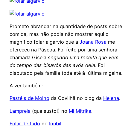
Prometo abrandar na quantidade de posts sobre
comida, mas não podia não mostrar aqui o
magnífico folar algarvio que a
Joana Rosa
me
ofereceu na Páscoa. Foi feito por uma senhora
chamada Gisela
segundo uma receita que vem
do tempo das bisavós das avós dela
. Foi
disputado pela família toda até à última migalha.
A ver também:
Pastéis de Molho
da Covilhã no blog da
Helena
.
Lampreia
(que susto!) no
Mi Mitrika
.
Folar de tudo
no
Inúbil
.