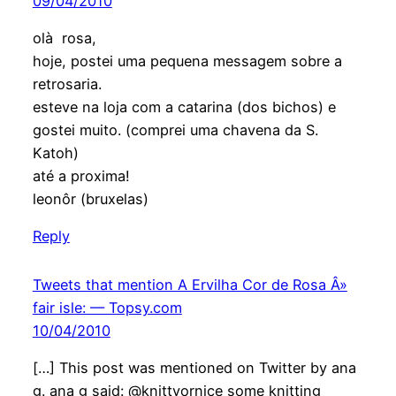
09/04/2010
olà rosa,
hoje, postei uma pequena messagem sobre a
retrosaria.
esteve na loja com a catarina (dos bichos) e
gostei muito. (comprei uma chavena da S.
Katoh)
até a proxima!
leonôr (bruxelas)
Reply
Tweets that mention A Ervilha Cor de Rosa Â»
fair isle: — Topsy.com
10/04/2010
[…] This post was mentioned on Twitter by ana
g. ana g said: @knittyornice some knitting