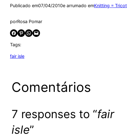
Publicado em
07/04/2010
e arrumado em
Knitting = Tricot
por
Rosa Pomar
Share on Facebook
Share on Pinterest
Share on WhatsApp
Email this Page
Tags:
fair isle
Comentários
7 responses to “
fair
isle
”