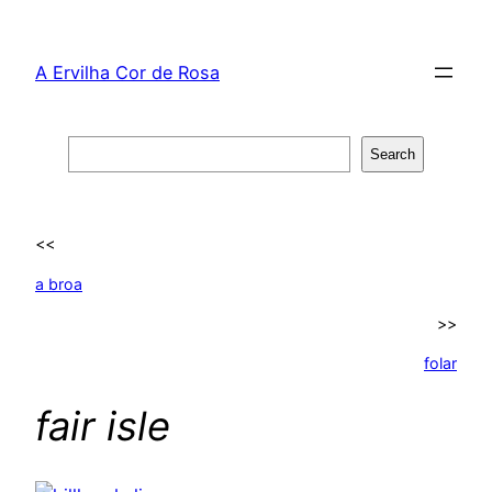
Skip
to
A Ervilha Cor de Rosa
content
Search
Search
<<
a broa
>>
folar
fair isle