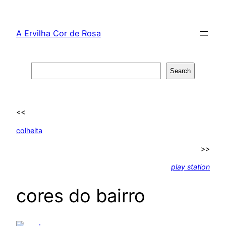
Skip
to
A Ervilha Cor de Rosa
content
Search
Search
<<
colheita
>>
play station
cores do bairro