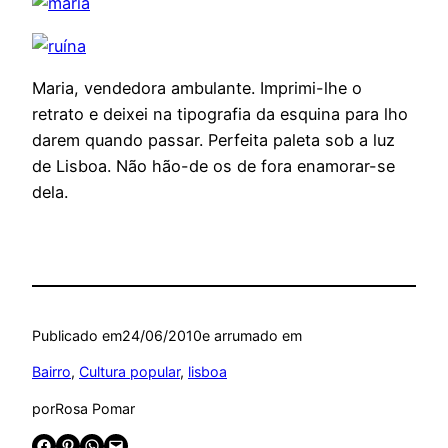
Maria, vendedora ambulante. Imprimi-lhe o
retrato e deixei na tipografia da esquina para lho
darem quando passar. Perfeita paleta sob a luz
de Lisboa. Não hão-de os de fora enamorar-se
dela.
Publicado em
24/06/2010
e arrumado em
Bairro
, 
Cultura popular
, 
lisboa
por
Rosa Pomar
Share on Facebook
Share on Pinterest
Share on WhatsApp
Email this Page