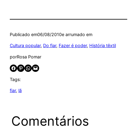
Publicado em
06/08/2010
e arrumado em
Cultura popular
, 
Do fiar
, 
Fazer é poder
, 
História têxtil
por
Rosa Pomar
Share on Facebook
Share on Pinterest
Share on WhatsApp
Email this Page
Tags:
fiar
, 
lã
Comentários