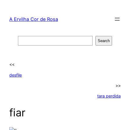
Skip
to
A Ervilha Cor de Rosa
content
Search
Search
<<
desfile
>>
tara perdida
fiar