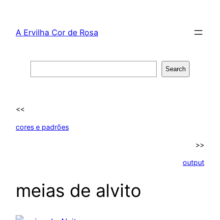
Skip
to
A Ervilha Cor de Rosa
content
Search
Search
<<
cores e padrões
>>
output
meias de alvito