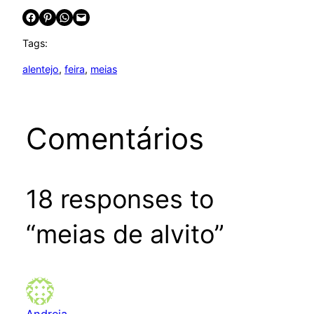
Share on Facebook
Share on Pinterest
Share on WhatsApp
Email this Page
Tags:
alentejo
, 
feira
, 
meias
Comentários
18 responses to
“meias de alvito”