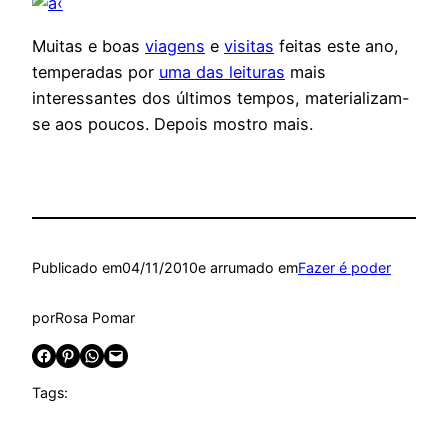
Muitas e boas
viagens
e
visitas
feitas este ano,
temperadas por
uma das leituras
mais
interessantes dos últimos tempos, materializam-
se aos poucos. Depois mostro mais.
Publicado em
04/11/2010
e arrumado em
Fazer é poder
por
Rosa Pomar
Share on Facebook
Share on Pinterest
Share on WhatsApp
Email this Page
Tags: