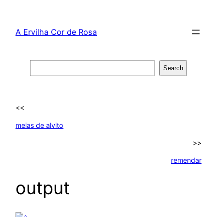
Skip
to
A Ervilha Cor de Rosa
content
Search
Search
<<
meias de alvito
>>
remendar
output