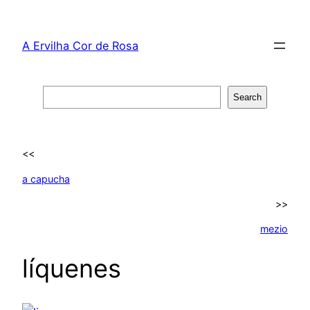
Skip
to
A Ervilha Cor de Rosa
content
Search
Search
<<
a capucha
>>
mezio
líquenes