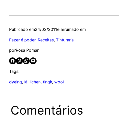
Publicado em
24/02/2011
e arrumado em
Fazer é poder
, 
Receitas
, 
Tinturaria
por
Rosa Pomar
Share on Facebook
Share on Pinterest
Share on WhatsApp
Email this Page
Tags:
dyeing
, 
lã
, 
lichen
, 
tingir
, 
wool
Comentários