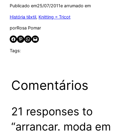
Publicado em
25/07/2011
e arrumado em
História têxtil
, 
Knitting = Tricot
por
Rosa Pomar
Share on Facebook
Share on Pinterest
Share on WhatsApp
Email this Page
Tags:
Comentários
21 responses to
“arrancar. moda em