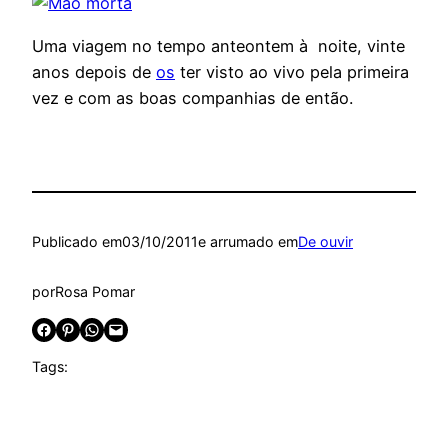
Uma viagem no tempo anteontem à noite, vinte
anos depois de
os
ter visto ao vivo pela primeira
vez e com as boas companhias de então.
Publicado em
03/10/2011
e arrumado em
De ouvir
por
Rosa Pomar
Share on Facebook
Share on Pinterest
Share on WhatsApp
Email this Page
Tags: