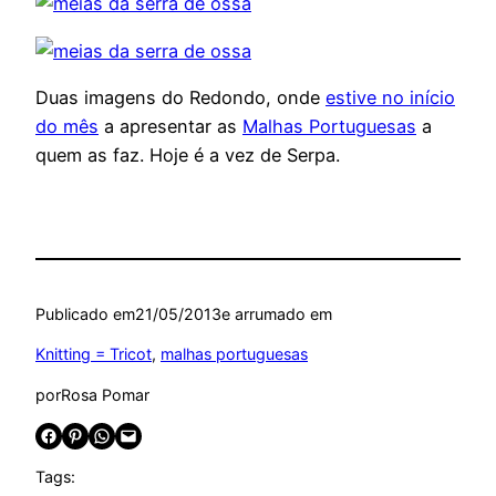
Duas imagens do Redondo, onde
estive no início
do mês
a apresentar as
Malhas Portuguesas
a
quem as faz. Hoje é a vez de Serpa.
Publicado em
21/05/2013
e arrumado em
Knitting = Tricot
, 
malhas portuguesas
por
Rosa Pomar
Share on Facebook
Share on Pinterest
Share on WhatsApp
Email this Page
Tags: