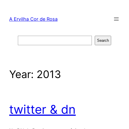
Skip
to
A Ervilha Cor de Rosa
content
Search
Search
Year:
2013
twitter & dn