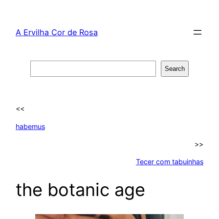
Skip
to
A Ervilha Cor de Rosa
content
Search
Search
<<
habemus
>>
Tecer com tabuinhas
the botanic age