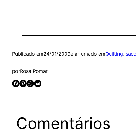
Publicado em
24/01/2009
e arrumado em
Quilting
, 
saco
por
Rosa Pomar
Share on Facebook
Share on Pinterest
Share on WhatsApp
Email this Page
Comentários