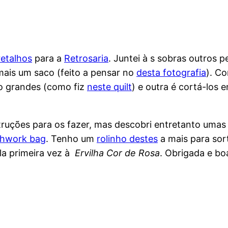
retalhos
para a
Retrosaria
. Juntei à s sobras outros
ais um saco (feito a pensar no
desta fotografia
). Co
to grandes (como fiz
neste quilt
) e outra é cortá-los
nstruções para os fazer, mas descobri entretanto uma
chwork bag
. Tenho um
rolinho destes
a mais para sor
a primeira vez à
Ervilha Cor de Rosa
. Obrigada e bo