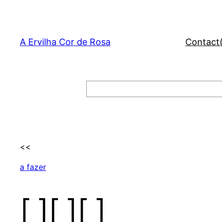
Skip
to
content
A Ervilha Cor de Rosa
Contact
Search
<<
a fazer
[ ][ ][ ]