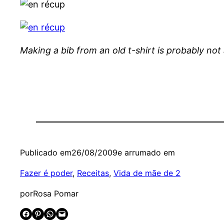
Making a bib from an old t-shirt is probably not
Publicado em
26/08/2009
e arrumado em
Fazer é poder
, 
Receitas
, 
Vida de mãe de 2
por
Rosa Pomar
Share on Facebook
Share on Pinterest
Share on WhatsApp
Email this Page