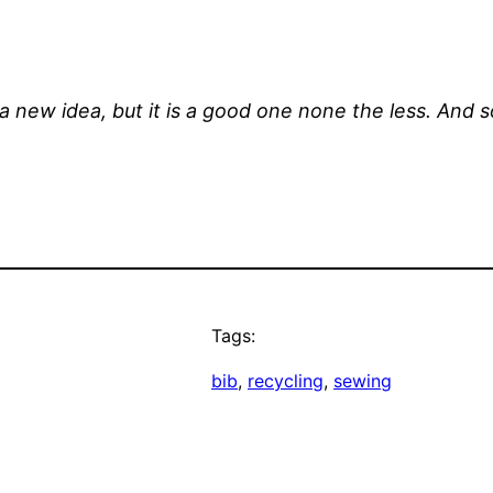
 a new idea, but it is a good one none the less. And s
Tags:
bib
, 
recycling
, 
sewing