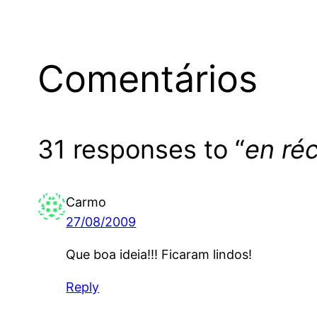
Comentários
31 responses to “
en ré
Carmo
27/08/2009
Que boa ideia!!! Ficaram lindos!
Reply