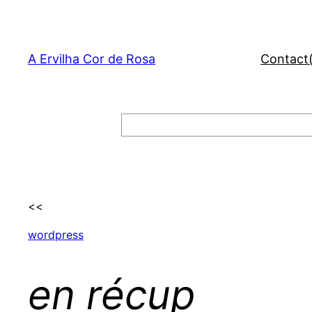
Skip
to
content
A Ervilha Cor de Rosa
Contact
Search
<<
wordpress
en récup