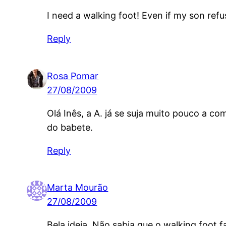
I need a walking foot! Even if my son ref
Reply
Rosa Pomar
27/08/2009
Olá Inês, a A. já se suja muito pouco a c
do babete.
Reply
Marta Mourão
27/08/2009
Bela ideia. Não sabia que o walking foot 