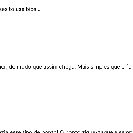
uses to use bibs…
omer, de modo que assim chega. Mais simples que o fo
fazia esse tipo de ponto! O ponto zigue-zague é sem