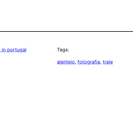
in portugal
Tags:
alentejo
, 
fotografia
, 
traje