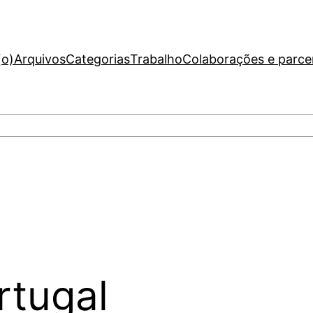
(o)
Arquivos
Categorias
Trabalho
Colaborações e parce
rtugal