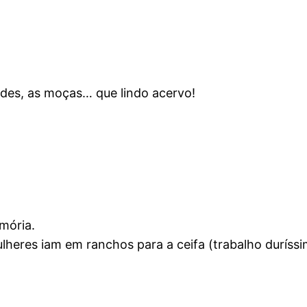
dades, as moças… que lindo acervo!
mória.
eres iam em ranchos para a ceifa (trabalho duríss