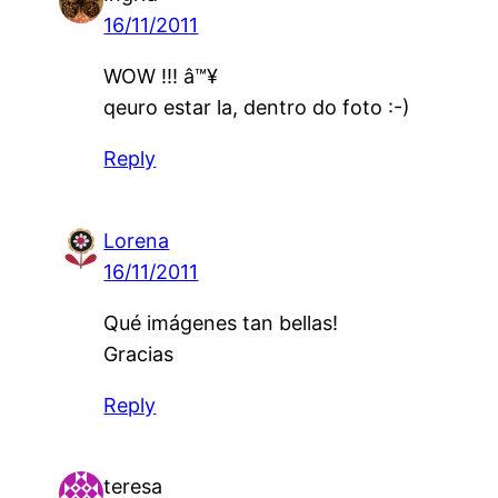
16/11/2011
WOW !!! â™¥
qeuro estar la, dentro do foto :-)
Reply
Lorena
16/11/2011
Qué imágenes tan bellas!
Gracias
Reply
teresa