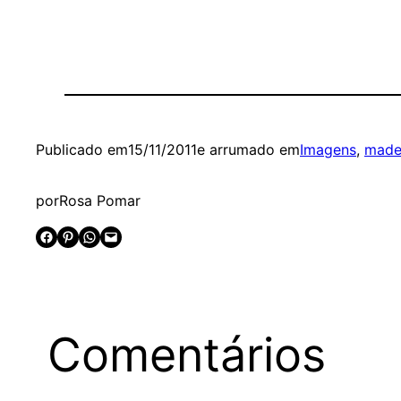
Publicado em
15/11/2011
e arrumado em
Imagens
, 
made 
por
Rosa Pomar
Share on Facebook
Share on Pinterest
Share on WhatsApp
Email this Page
Comentários