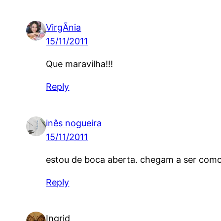
VirgÃ­nia
15/11/2011
Que maravilha!!!
Reply
inês nogueira
15/11/2011
estou de boca aberta. chegam a ser comov
Reply
Ingrid