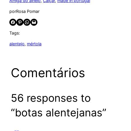
Amiga do alheio
, 
Calçar
, 
made in portugal
por
Rosa Pomar
Share on Facebook
Share on Pinterest
Share on WhatsApp
Email this Page
Tags:
alentejo
, 
mértola
Comentários
56 responses to
“botas alentejanas”