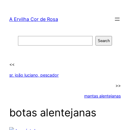
Skip
to
A Ervilha Cor de Rosa
content
Search
Search
<<
sr. joão luciano, pescador
>>
mantas alentejanas
botas alentejanas